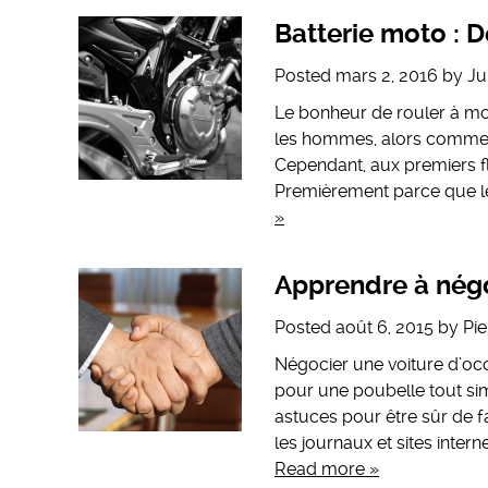
Batterie moto : De
Posted
mars 2, 2016
by
Ju
Le bonheur de rouler à mot
les hommes, alors comment
Cependant, aux premiers fl
Premièrement parce que le
»
Apprendre à négo
Posted
août 6, 2015
by
Pi
Négocier une voiture d’occ
pour une poubelle tout s
astuces pour être sûr de 
les journaux et sites intern
Read more »