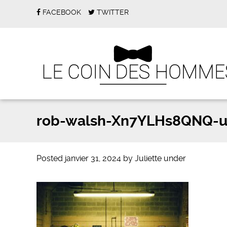
FACEBOOK
TWITTER
rob-walsh-Xn7YLHs8QNQ-u
Posted
janvier 31, 2024
by
Juliette
under