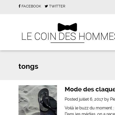
FACEBOOK
TWITTER
tongs
Mode des claquet
Posted
juillet 6, 2017
by
Pi
Voilà le buzz du moment : 
Dans les médias, on a recen