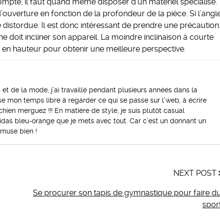
ompte, il faut quand même disposer d’un matériel spécialisé.
d’ouverture en fonction de la profondeur de la pièce. Si l’angl
e distordue. Il est donc intéressant de prendre une précaution
e doit incliner son appareil. La moindre inclinaison à courte
ner en hauteur pour obtenir une meilleure perspective.
t de la mode, j’ai travaillé pendant plusieurs années dans la
e mon temps libre à regarder ce qui se passe sur l’web, à écrire
hien merguez !!! En matière de style, je suis plutôt casual
das bleu-orange que je mets avec tout. Car c’est un donnant un
amuse bien !
NEXT POST
Se procurer son tapis de gymnastique pour faire d
spor