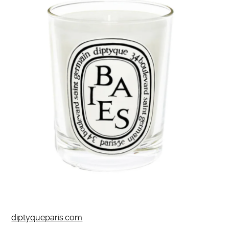
diptyqueparis.com